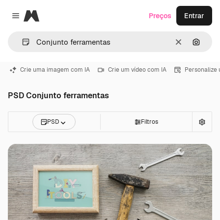
Magnific
Preços
Entrar
Close menu
Limpar
Pesqui
Crie uma imagem com IA
Crie um vídeo com IA
Personalize
PSD Conjunto ferramentas
PSD
Filtros