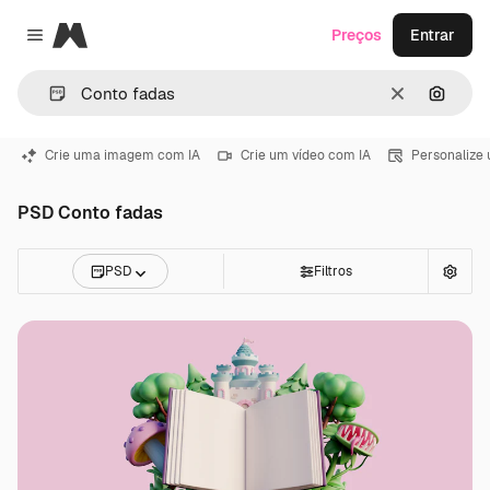
Magnific
Preços
Entrar
Close menu
Limpar
Pesqui
Crie uma imagem com IA
Crie um vídeo com IA
Personalize
PSD Conto fadas
PSD
Filtros