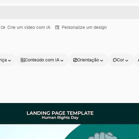
Crie um vídeo com IA
Personalize um design
ença
Conteúdo com IA
Orientação
Cor
Produtos
Começar