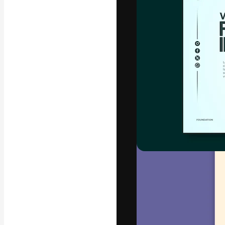
A plataforma cr
seu melhor trab
assinantes entr
agências e estú
Português
Copyright © 2010