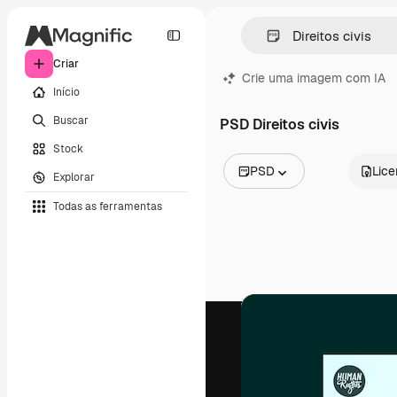
Criar
Crie uma imagem com IA
Início
Buscar
PSD Direitos civis
Stock
PSD
Lic
Explorar
Todas as imagens
Todas as ferramentas
Vetores
Ilustrações
Fotos
PSD
Modelos
Mockups
Vídeos
Clipes de vídeo
Animações
Modelos de vídeos
Ícones
Modelos 3D
Fontes