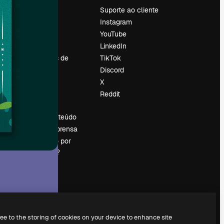
Preços
Suporte ao cliente
Sobre nós
Instagram
Reviews
YouTube
Emprego
LinkedIn
Tendências de
TikTok
pesquisa
Discord
Blog
X
Eventos
Reddit
es
Slidesgo
Vender conteúdo
Sala de imprensa
Procurando por
magnific.ai?
ree to the storing of cookies on your device to enhance site