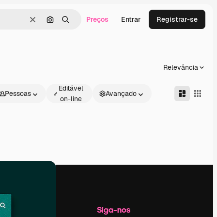
Preços
Entrar
Registrar-se
Limpar
Pesquisar por imagem
Buscar
Relevância
Editável
Pessoas
Avançado
on-line
Empresa
Siga-nos