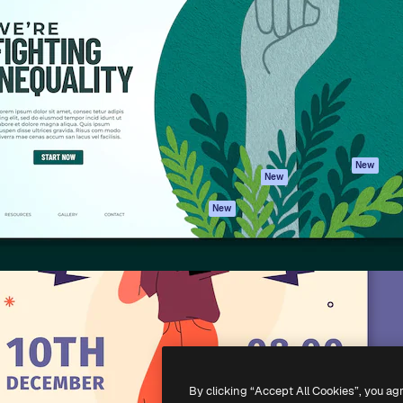
iativa para você direcionar
Spaces
Academy
alho. Mais de 1 milhão de
Assistente de IA
Documentação
e criativos, empresas,
Gerador de
Atendimento
dios.
imagens
Termos e
Gerador de vídeos
condições
Texto para voz
Política de
privacidade
Conteúdo de stock
Originais
MCP para
New
New
Claude/ChatGPT
Política de cooki
Agentes
Central de
New
confiabilidade
API
Afiliados
App móvel
Empresas
Todas as
ferramentas
-
2026
Freepik Company S.L.U.
Todos os direitos reservados
.
By clicking “Accept All Cookies”, you ag