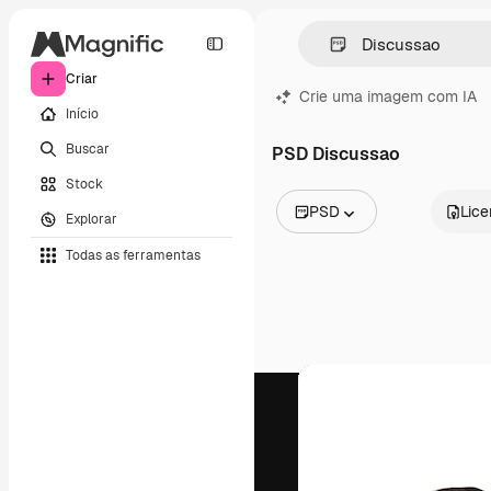
Criar
Crie uma imagem com IA
Início
Buscar
PSD Discussao
Stock
PSD
Lic
Explorar
Todas as imagens
Todas as ferramentas
Vetores
Ilustrações
Fotos
PSD
Modelos
Mockups
Vídeos
Clipes de vídeo
Animações
Modelos de vídeos
Ícones
Modelos 3D
Fontes