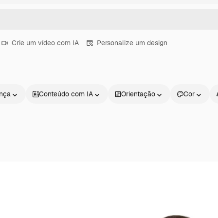
Crie um vídeo com IA
Personalize um design
ença
Conteúdo com IA
Orientação
Cor
Produtos
Começar