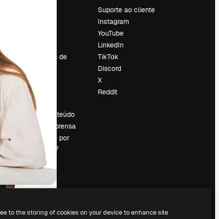
Preços
Suporte ao cliente
Sobre nós
Instagram
Reviews
YouTube
Emprego
LinkedIn
Tendências de
TikTok
pesquisa
Discord
Blog
X
Eventos
Reddit
es
Slidesgo
Vender conteúdo
Sala de imprensa
Procurando por
magnific.ai?
ree to the storing of cookies on your device to enhance site