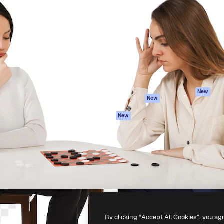
iativa para você direcionar
Spaces
Academy
alho. Mais de 1 milhão de
Assistente de IA
Documentação
e criativos, empresas,
Gerador de
Atendimento
dios.
imagens
Termos e
Gerador de vídeos
condições
Texto para voz
Política de
privacidade
Conteúdo de stock
Originais
MCP para
New
New
Claude/ChatGPT
Política de cooki
Agentes
Central de
New
confiabilidade
API
Afiliados
App móvel
Empresas
Todas as
ferramentas
-
2026
Freepik Company S.L.U.
Todos os direitos reservados
.
By clicking “Accept All Cookies”, you ag