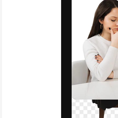
A plataforma cr
seu melhor trab
assinantes entr
agências e estú
Português
Copyright © 2010