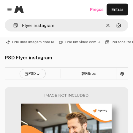
Magnific
Preços
Entrar
Close menu
Limpar
Pesqui
Crie uma imagem com IA
Crie um vídeo com IA
Personalize
PSD Flyer instagram
PSD
Filtros