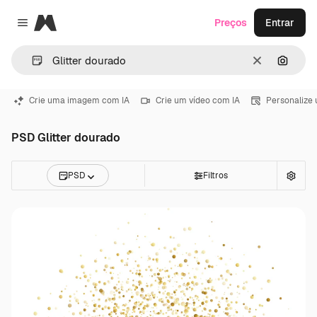
Magnific
Preços
Entrar
Close menu
Limpar
Pesqui
Crie uma imagem com IA
Crie um vídeo com IA
Personalize
PSD Glitter dourado
PSD
Filtros