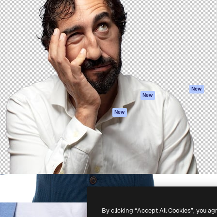
iativa para você direcionar
Spaces
Academy
alho. Mais de 1 milhão de
Assistente de IA
Documentação
e criativos, empresas,
Gerador de
Atendimento
dios.
imagens
Termos e
Gerador de vídeos
condições
Texto para voz
Política de
privacidade
Conteúdo de stock
Originais
MCP para
New
New
Claude/ChatGPT
Política de cooki
Agentes
Central de
New
confiabilidade
API
Afiliados
App móvel
Empresas
Todas as
ferramentas
-
2026
Freepik Company S.L.U.
Todos os direitos reservados
.
By clicking “Accept All Cookies”, you ag