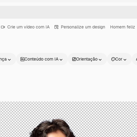
Crie um vídeo com IA
Personalize um design
Homem feliz
ença
Conteúdo com IA
Orientação
Cor
Produtos
Começar