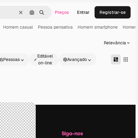
Preços
Entrar
Registrar-se
Limpar
Pesquisar por imagem
Buscar
Homem casual
Pessoa pensativa
Homem smartphone
Homem 
Relevância
Editável
Pessoas
Avançado
on-line
Empresa
Siga-nos