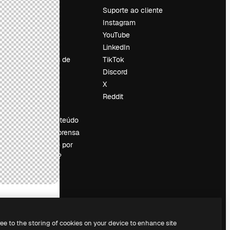
Preços
Suporte ao cliente
Sobre nós
Instagram
Reviews
YouTube
Emprego
LinkedIn
Tendências de
TikTok
pesquisa
Discord
Blog
X
Eventos
Reddit
es
Slidesgo
Vender conteúdo
Sala de imprensa
Procurando por
magnific.ai?
ree to the storing of cookies on your device to enhance site