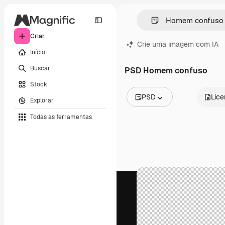
Criar
Crie uma imagem com IA
Início
Buscar
PSD Homem confuso
Stock
PSD
Lic
Explorar
Todas as imagens
Todas as ferramentas
Vetores
Ilustrações
Fotos
PSD
Modelos
Mockups
Vídeos
Clipes de vídeo
Animações
Modelos de vídeos
Ícones
Modelos 3D
Fontes