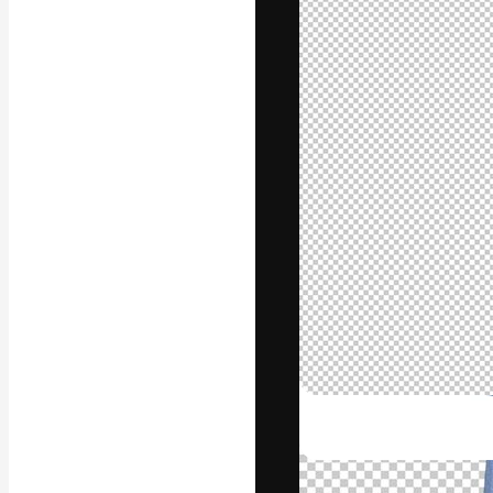
A plataforma cr
seu melhor trab
assinantes entr
agências e estú
Português
Copyright © 2010