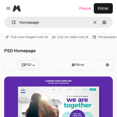
Magnific
Preços
Entrar
Close menu
Limpar
Pesqui
Crie uma imagem com IA
Crie um vídeo com IA
Personalize
PSD Homepage
PSD
Filtros