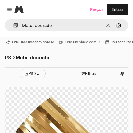
Magnific
Preços
Entrar
Close menu
Limpar
Pesqui
Crie uma imagem com IA
Crie um vídeo com IA
Personalize
PSD Metal dourado
PSD
Filtros