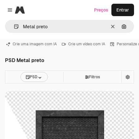
Magnific
Preços
Entrar
Close menu
Limpar
Pesqui
Crie uma imagem com IA
Crie um vídeo com IA
Personalize
PSD Metal preto
PSD
Filtros