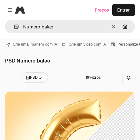
Magnific
Preços
Entrar
Close menu
Limpar
Pesqui
Crie uma imagem com IA
Crie um vídeo com IA
Personalize
PSD Numero balao
PSD
Filtros