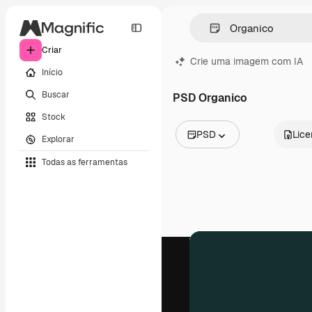
Criar
Crie uma imagem com IA
Início
Buscar
PSD Organico
Stock
PSD
Lic
Explorar
Todas as imagens
Todas as ferramentas
Vetores
Ilustrações
Fotos
PSD
Modelos
Mockups
Vídeos
Clipes de vídeo
Animações
Modelos de vídeos
Ícones
Modelos 3D
Fontes