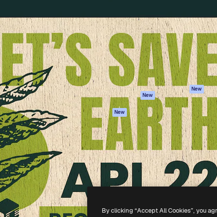
iativa para você direcionar
Spaces
Academy
alho. Mais de 1 milhão de
Assistente de IA
Documentação
e criativos, empresas,
Gerador de
Atendimento
dios.
imagens
Termos e
Gerador de vídeos
condições
Texto para voz
Política de
privacidade
Conteúdo de stock
Originais
MCP para
New
New
Claude/ChatGPT
Política de cooki
Agentes
Central de
New
confiabilidade
API
Afiliados
App móvel
Empresas
Todas as
ferramentas
-
2026
Freepik Company S.L.U.
Todos os direitos reservados
.
By clicking “Accept All Cookies”, you ag