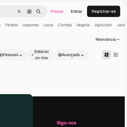
Preços
Entrar
Registrar-se
Limpar
Pesquisar por imagem
Buscar
a
Fitness
Legumes
Local
Comida
Vegetal
Agricultor
Jardi
Relevância
Editável
Pessoas
Avançado
on-line
Empresa
Siga-nos