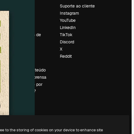
Preços
Suporte ao cliente
Sobre nós
Instagram
Reviews
YouTube
Emprego
LinkedIn
Tendências de
TikTok
pesquisa
Discord
Blog
X
Eventos
Reddit
es
Slidesgo
Vender conteúdo
Sala de imprensa
Procurando por
magnific.ai?
ree to the storing of cookies on your device to enhance site