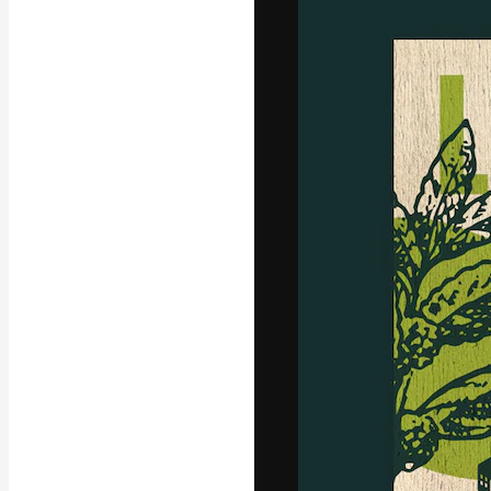
A plataforma cr
seu melhor trab
assinantes entr
agências e estú
Português
Copyright © 2010