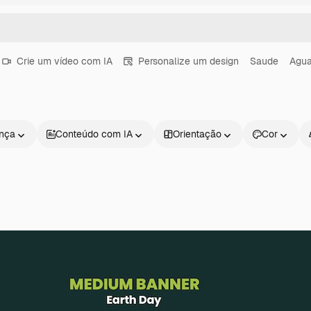
Crie um vídeo com IA
Personalize um design
Saude
Agu
ença
Conteúdo com IA
Orientação
Cor
Produtos
Começar