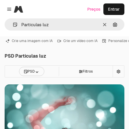
Magnific
Preços
Entrar
Close menu
Limpar
Pesqui
Crie uma imagem com IA
Crie um vídeo com IA
Personalize
PSD Particulas luz
PSD
Filtros