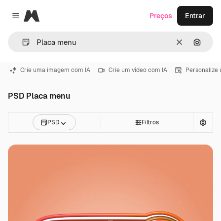
Magnific
Preços
Entrar
Close menu
Limpar
Pesqui
Crie uma imagem com IA
Crie um vídeo com IA
Personalize
PSD Placa menu
PSD
Filtros