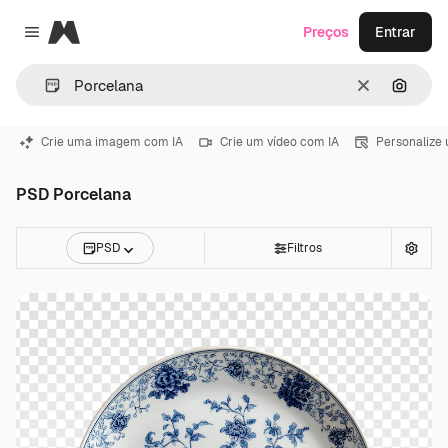
Magnific
Preços
Entrar
Close menu
Limpar
Pesqui
Crie uma imagem com IA
Crie um vídeo com IA
Personalize
PSD Porcelana
PSD
Filtros