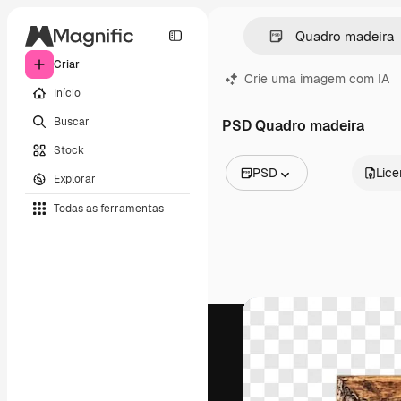
Criar
Crie uma imagem com IA
Início
Buscar
PSD Quadro madeira
Stock
PSD
Lic
Explorar
Todas as imagens
Todas as ferramentas
Vetores
Ilustrações
Fotos
PSD
Modelos
Mockups
Vídeos
Clipes de vídeo
Animações
Modelos de vídeos
Ícones
Modelos 3D
Fontes