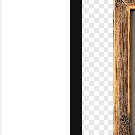
A plataforma cr
seu melhor trab
assinantes entr
agências e estú
Português
Copyright © 2010