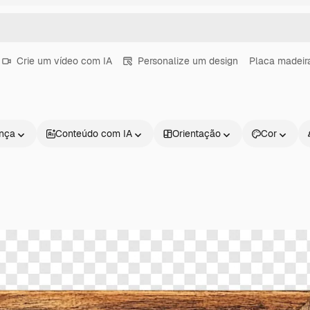
Crie um vídeo com IA
Personalize um design
Placa madeir
ença
Conteúdo com IA
Orientação
Cor
Produtos
Começar