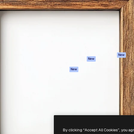
iativa para você direcionar
Spaces
Academy
alho. Mais de 1 milhão de
Assistente de IA
Documentação
e criativos, empresas,
Gerador de
Atendimento
dios.
imagens
Termos e
Gerador de vídeos
condições
Texto para voz
Política de
privacidade
Conteúdo de stock
Originais
MCP para
New
New
Claude/ChatGPT
Política de cooki
Agentes
Central de
New
confiabilidade
API
Afiliados
App móvel
Empresas
Todas as
ferramentas
-
2026
Freepik Company S.L.U.
Todos os direitos reservados
.
By clicking “Accept All Cookies”, you ag