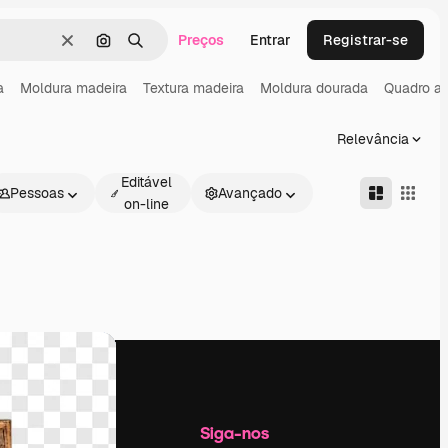
Preços
Entrar
Registrar-se
Limpar
Pesquisar por imagem
Buscar
a
Moldura madeira
Textura madeira
Moldura dourada
Quadro an
Relevância
Editável
Pessoas
Avançado
on-line
Empresa
Siga-nos