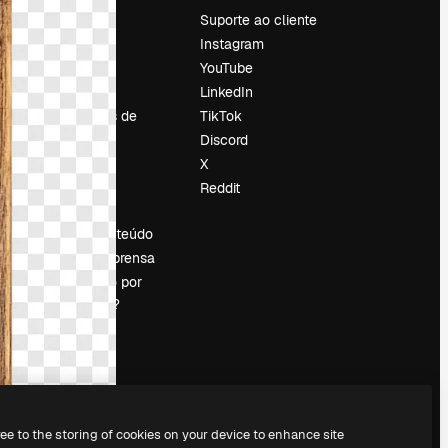
Preços
Suporte ao cliente
Sobre nós
Instagram
Reviews
YouTube
Emprego
LinkedIn
Tendências de
TikTok
pesquisa
Discord
Blog
X
Eventos
Reddit
es
Slidesgo
Vender conteúdo
Sala de imprensa
Procurando por
magnific.ai?
ree to the storing of cookies on your device to enhance site