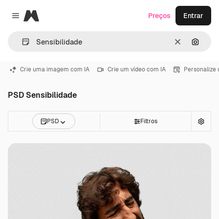
Magnific
Preços
Entrar
Close menu
Limpar
Pesqui
Crie uma imagem com IA
Crie um vídeo com IA
Personalize
PSD Sensibilidade
PSD
Filtros