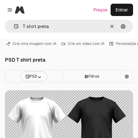
Magnific
Preços
Entrar
Close menu
Limpar
Pesqui
Crie uma imagem com IA
Crie um vídeo com IA
Personalize
PSD T shirt preta
PSD
Filtros