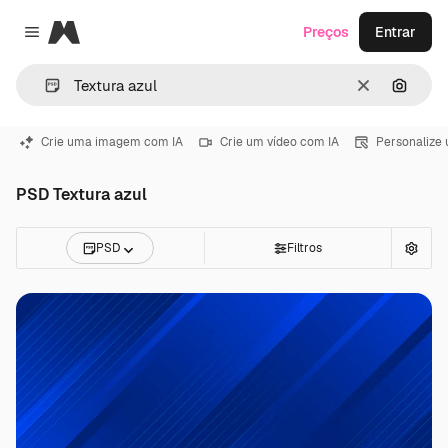
Magnific
Preços
Entrar
Close menu
Limpar
Pesqui
Crie uma imagem com IA
Crie um vídeo com IA
Personalize
PSD Textura azul
PSD
Filtros