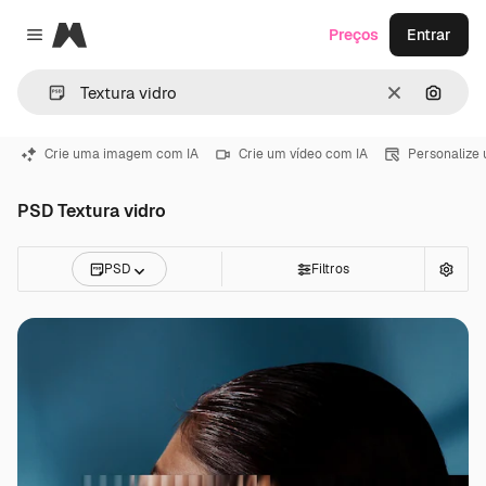
Magnific
Preços
Entrar
Close menu
Limpar
Pesqui
Crie uma imagem com IA
Crie um vídeo com IA
Personalize
PSD Textura vidro
PSD
Filtros