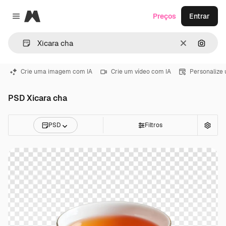
Magnific
Preços
Entrar
Close menu
Limpar
Pesqui
Crie uma imagem com IA
Crie um vídeo com IA
Personalize
PSD Xicara cha
PSD
Filtros