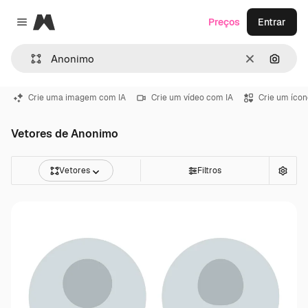
Magnific
Preços
Entrar
Close menu
Limpar
Pesqui
Crie uma imagem com IA
Crie um vídeo com IA
Crie um ícon
Vetores de Anonimo
Vetores
Filtros