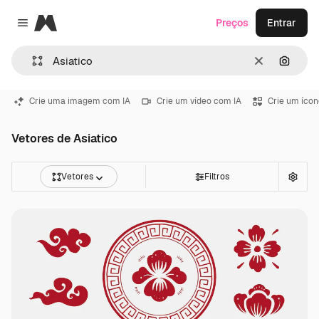
Magnific
Preços
Entrar
Close menu
Limpar
Pesqui
Crie uma imagem com IA
Crie um vídeo com IA
Crie um ícon
Vetores de Asiatico
Vetores
Filtros