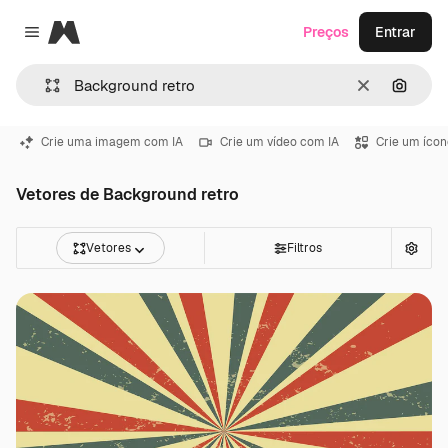
Magnific
Preços
Entrar
Close menu
Limpar
Pesqui
Crie uma imagem com IA
Crie um vídeo com IA
Crie um ícon
Vetores de Background retro
Vetores
Filtros