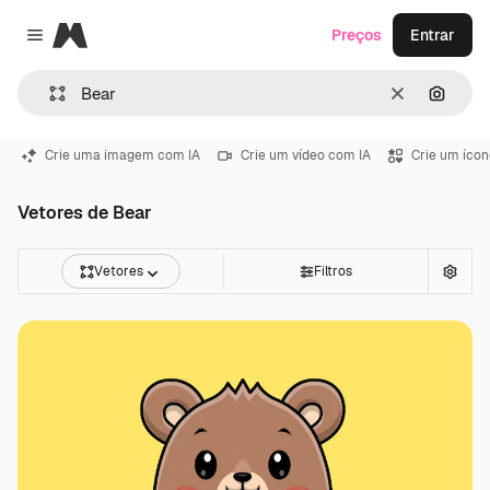
Magnific
Preços
Entrar
Close menu
Limpar
Pesqui
Crie uma imagem com IA
Crie um vídeo com IA
Crie um ícon
Vetores de Bear
Vetores
Filtros