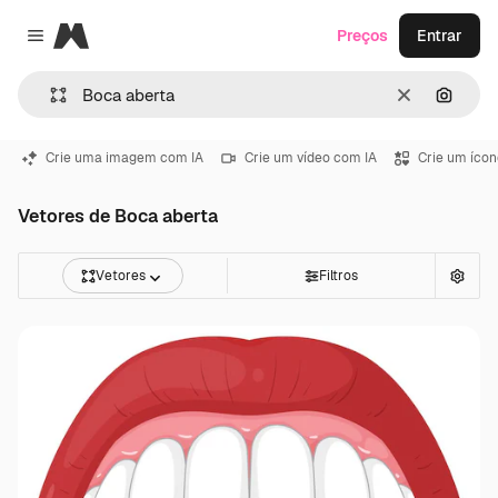
Magnific
Preços
Entrar
Close menu
Limpar
Pesqui
Crie uma imagem com IA
Crie um vídeo com IA
Crie um ícon
Vetores de Boca aberta
Vetores
Filtros