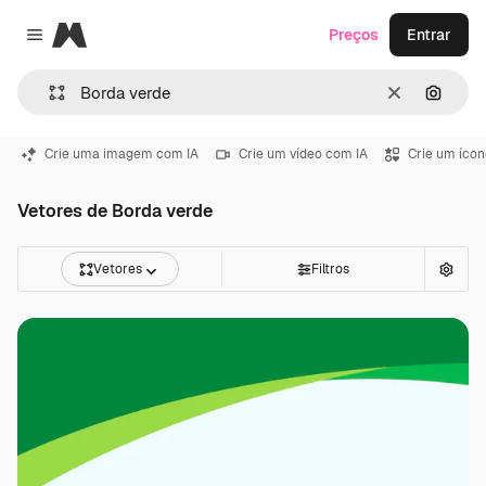
Magnific
Preços
Entrar
Close menu
Limpar
Pesqui
Crie uma imagem com IA
Crie um vídeo com IA
Crie um ícon
Vetores de Borda verde
Vetores
Filtros