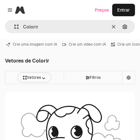
Magnific
Preços
Entrar
Close menu
Limpar
Pesqui
Crie uma imagem com IA
Crie um vídeo com IA
Crie um ícon
Vetores de Colorir
Vetores
Filtros