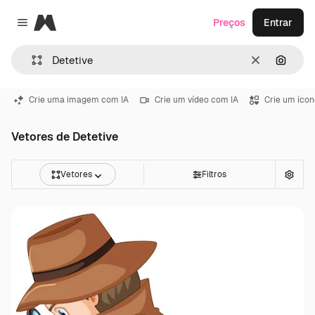
Magnific
Preços
Entrar
Close menu
Limpar
Pesqui
Crie uma imagem com IA
Crie um vídeo com IA
Crie um ícon
Vetores de Detetive
Vetores
Filtros