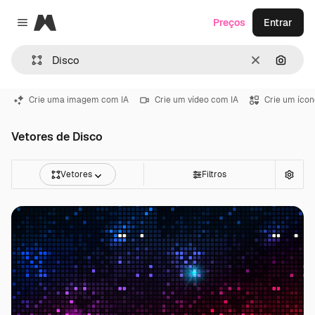
Magnific
Preços
Entrar
Close menu
Limpar
Pesqui
Crie uma imagem com IA
Crie um vídeo com IA
Crie um ícon
Vetores de Disco
Vetores
Filtros