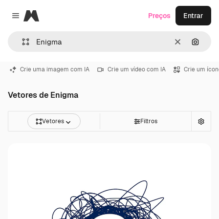
Magnific
Preços
Entrar
Close menu
Limpar
Pesqui
Crie uma imagem com IA
Crie um vídeo com IA
Crie um ícon
Vetores de Enigma
Vetores
Filtros