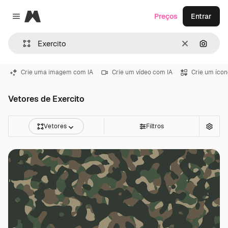
Magnific
Preços
Entrar
Close menu
Limpar
Pesqui
Crie uma imagem com IA
Crie um vídeo com IA
Crie um ícon
Vetores de Exercito
Vetores
Filtros