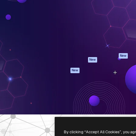
iativa para você direcionar
Spaces
Academy
alho. Mais de 1 milhão de
Assistente de IA
Documentação
e criativos, empresas,
Gerador de
Atendimento
dios.
imagens
Termos e
Gerador de vídeos
condições
Texto para voz
Política de
privacidade
Conteúdo de stock
Originais
MCP para
New
New
Claude/ChatGPT
Política de cooki
Agentes
Central de
New
confiabilidade
API
Afiliados
App móvel
Empresas
Todas as
ferramentas
-
2026
Freepik Company S.L.U.
Todos os direitos reservados
.
By clicking “Accept All Cookies”, you ag