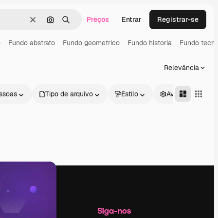
Preços
Entrar
Registrar-se
Limpar
Pesquisar por imagem
Buscar
o
Fundo abstrato
Fundo geometrico
Fundo historia
Fundo tecno
Relevância
ssoas
Tipo de arquivo
Estilo
Avançado
Empresa
Siga-nos