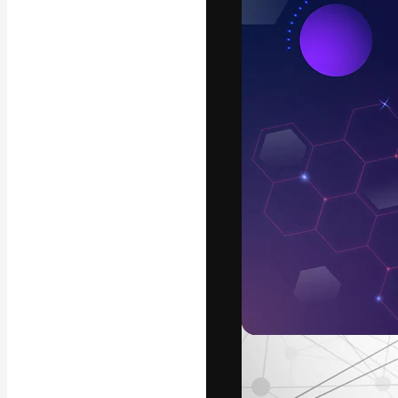
A plataforma cr
seu melhor trab
assinantes entr
agências e estú
Português
Copyright © 2010