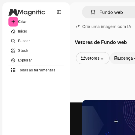
Criar
Crie uma imagem com IA
Início
Buscar
Vetores de Fundo web
Stock
Vetores
Licença
Explorar
Todas as imagens
Todas as ferramentas
Vetores
Ilustrações
Fotos
PSD
Modelos
Mockups
Vídeos
Clipes de vídeo
Animações
Modelos de vídeos
Ícones
Modelos 3D
Fontes