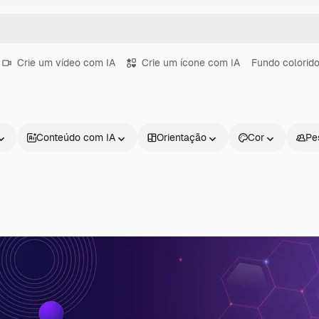
Crie um vídeo com IA
Crie um ícone com IA
Fundo colorid
Conteúdo com IA
Orientação
Cor
Pe
Produtos
Começar