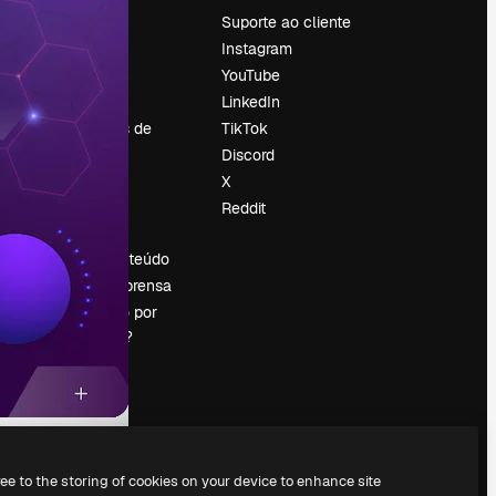
Preços
Suporte ao cliente
Sobre nós
Instagram
Reviews
YouTube
Emprego
LinkedIn
Tendências de
TikTok
pesquisa
Discord
Blog
X
Eventos
Reddit
es
Slidesgo
Vender conteúdo
Sala de imprensa
Procurando por
magnific.ai?
ree to the storing of cookies on your device to enhance site