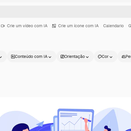
Crie um vídeo com IA
Crie um ícone com IA
Calendario
G
Conteúdo com IA
Orientação
Cor
Pe
Produtos
Começar