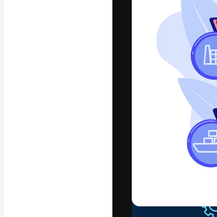
A plataforma cr
seu melhor trab
assinantes entr
agências e estú
Português
Copyright © 2010