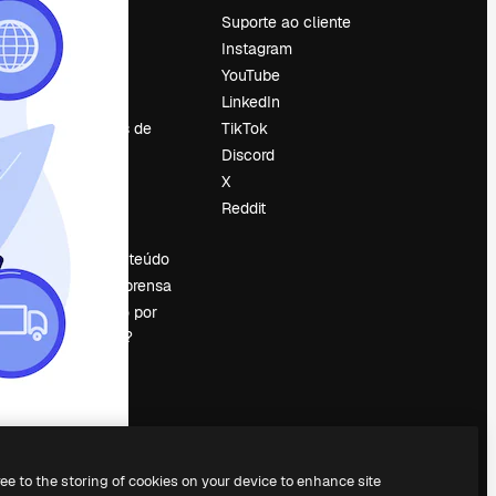
Preços
Suporte ao cliente
Sobre nós
Instagram
Reviews
YouTube
Emprego
LinkedIn
Tendências de
TikTok
pesquisa
Discord
Blog
X
Eventos
Reddit
es
Slidesgo
Vender conteúdo
Sala de imprensa
Procurando por
magnific.ai?
ree to the storing of cookies on your device to enhance site