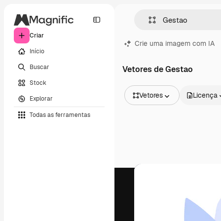
Criar
Crie uma imagem com IA
Início
Buscar
Vetores de Gestao
Stock
Vetores
Licença
Explorar
Todas as imagens
Todas as ferramentas
Vetores
Ilustrações
Fotos
PSD
Modelos
Mockups
Vídeos
Clipes de vídeo
Animações
Modelos de vídeos
Ícones
Modelos 3D
Fontes