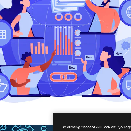
iativa para você direcionar
Spaces
Academy
alho. Mais de 1 milhão de
Assistente de IA
Documentação
e criativos, empresas,
Gerador de
Atendimento
dios.
imagens
Termos e
Gerador de vídeos
condições
Texto para voz
Política de
privacidade
Conteúdo de stock
Originais
MCP para
New
New
Claude/ChatGPT
Política de cooki
Agentes
Central de
New
confiabilidade
API
Afiliados
App móvel
Empresas
Todas as
ferramentas
-
2026
Freepik Company S.L.U.
Todos os direitos reservados
.
By clicking “Accept All Cookies”, you ag