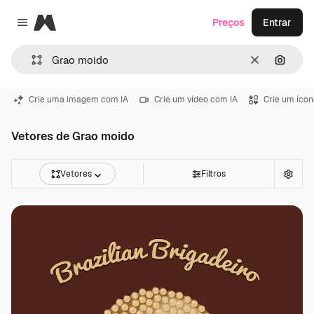
Magnific
Preços
Entrar
Close menu
Limpar
Pesqui
Crie uma imagem com IA
Crie um vídeo com IA
Crie um ícon
Vetores de Grao moido
Vetores
Filtros