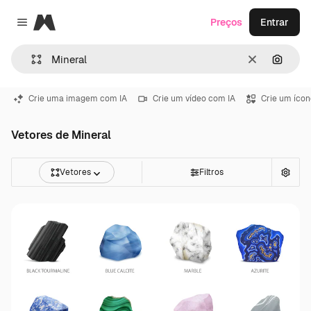
Magnific
Preços
Entrar
Close menu
Limpar
Pesqui
Crie uma imagem com IA
Crie um vídeo com IA
Crie um ícon
Vetores de Mineral
Vetores
Filtros