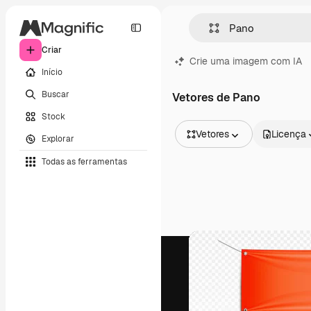
Criar
Crie uma imagem com IA
Início
Buscar
Vetores de Pano
Stock
Vetores
Licença
Explorar
Todas as imagens
Todas as ferramentas
Vetores
Ilustrações
Fotos
PSD
Modelos
Mockups
Vídeos
Clipes de vídeo
Animações
Modelos de vídeos
Ícones
Modelos 3D
Fontes