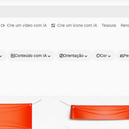
Crie um vídeo com IA
Crie um ícone com IA
Tesoura
Ren
Conteúdo com IA
Orientação
Cor
Pe
Produtos
Começar