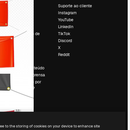
Preços
Suporte ao cliente
Sobre nós
Instagram
Reviews
YouTube
Emprego
LinkedIn
Tendências de
TikTok
pesquisa
Discord
Blog
X
Eventos
Reddit
es
Slidesgo
Vender conteúdo
Sala de imprensa
Procurando por
magnific.ai?
ree to the storing of cookies on your device to enhance site