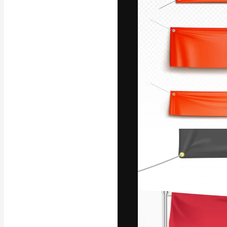
A plataforma cr
seu melhor trab
assinantes entr
agências e estú
Português
Copyright © 2010