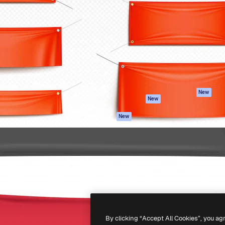
iativa para você direcionar
Spaces
Academy
alho. Mais de 1 milhão de
Assistente de IA
Documentação
e criativos, empresas,
Gerador de
Atendimento
dios.
imagens
Termos e
Gerador de vídeos
condições
Texto para voz
Política de
privacidade
Conteúdo de stock
Originais
MCP para
New
New
Claude/ChatGPT
Política de cooki
Agentes
Central de
New
confiabilidade
API
Afiliados
App móvel
Empresas
Todas as
ferramentas
-
2026
Freepik Company S.L.U.
Todos os direitos reservados
.
By clicking “Accept All Cookies”, you ag