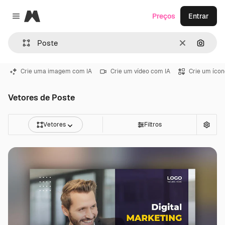
Magnific
Preços
Entrar
Close menu
Limpar
Pesqui
Crie uma imagem com IA
Crie um vídeo com IA
Crie um ícon
Vetores de Poste
Vetores
Filtros