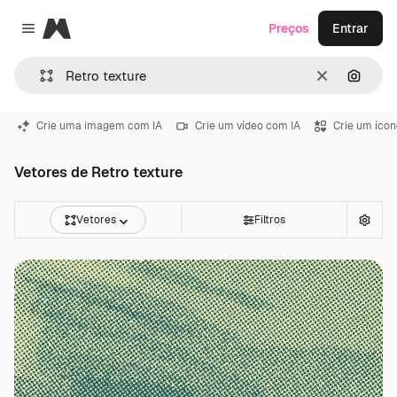
Magnific
Preços
Entrar
Close menu
Limpar
Pesqui
Crie uma imagem com IA
Crie um vídeo com IA
Crie um ícon
Vetores de Retro texture
Vetores
Filtros