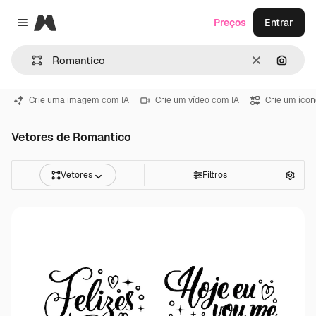
Magnific
Preços
Entrar
Close menu
Limpar
Pesqui
Crie uma imagem com IA
Crie um vídeo com IA
Crie um ícon
Vetores de Romantico
Vetores
Filtros