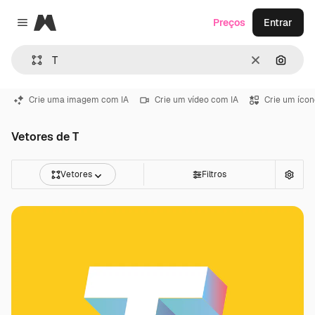
Magnific
Preços
Entrar
Close menu
Limpar
Pesqui
Crie uma imagem com IA
Crie um vídeo com IA
Crie um ícon
Vetores de T
Vetores
Filtros