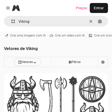
Magnific
Preços
Entrar
Close menu
Limpar
Pesqui
Crie uma imagem com IA
Crie um vídeo com IA
Crie um ícon
Vetores de Viking
Vetores
Filtros