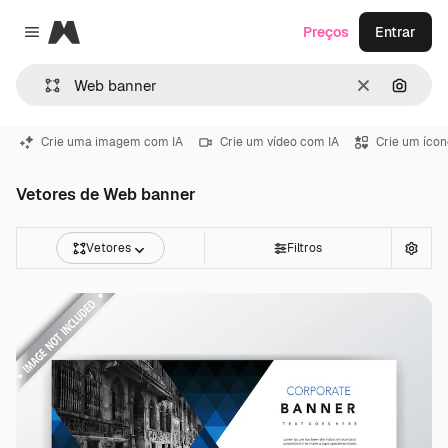
Magnific
Preços
Entrar
Close menu
Limpar
Pesqui
Crie uma imagem com IA
Crie um vídeo com IA
Crie um ícon
Vetores de Web banner
Vetores
Filtros