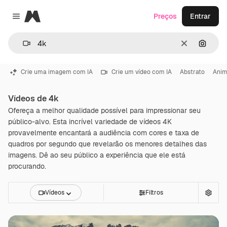
Magnific
Preços
Entrar
Close menu
Limpar
Pesqui
Crie uma imagem com IA
Crie um vídeo com IA
Abstrato
Ani
Vídeos de 4k
Ofereça a melhor qualidade possível para impressionar seu
público-alvo. Esta incrível variedade de vídeos 4K
provavelmente encantará a audiência com cores e taxa de
quadros por segundo que revelarão os menores detalhes das
imagens. Dê ao seu público a experiência que ele está
procurando.
Vídeos
Filtros