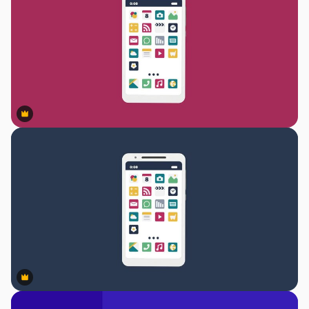
Premium
Premium
Premium
Premium