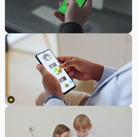
Premium
Premium