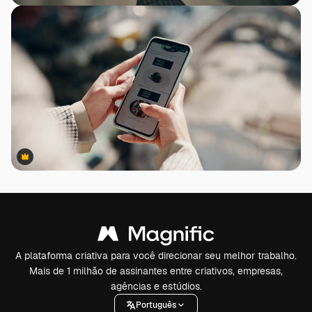
Premium
Premium
A plataforma criativa para você direcionar seu melhor trabalho.
Mais de 1 milhão de assinantes entre criativos, empresas,
agências e estúdios.
Português