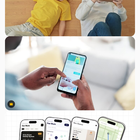
Premium
Premium