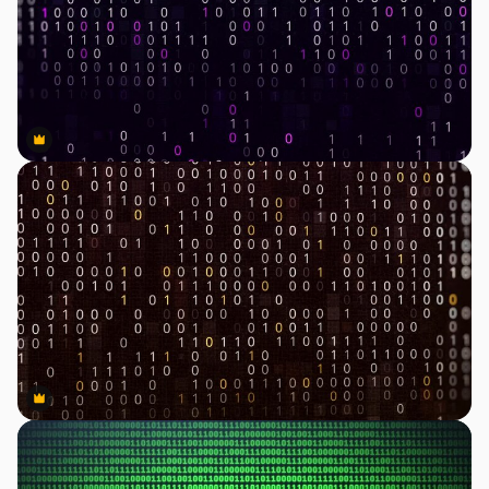
Premium
Premium
Premium
Premium