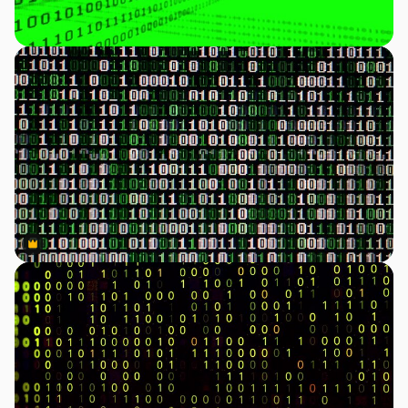
Premium
Premium