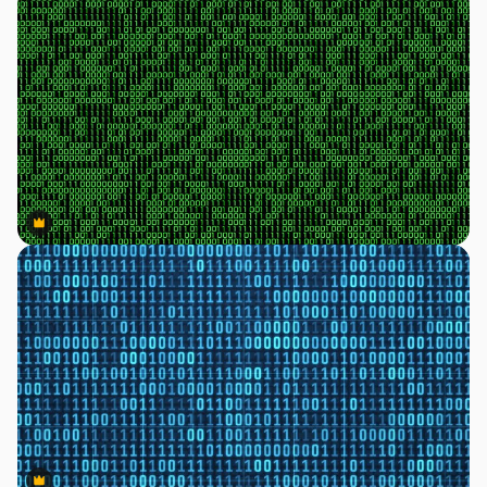
Premium
Premium