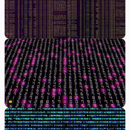
Premium
Premium