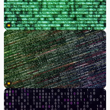
Premium
Premium
Premium
Premium