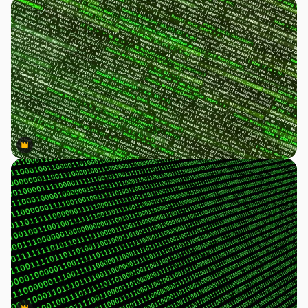
Premium
Premium