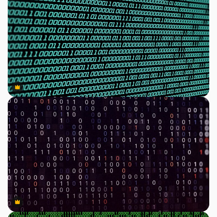
Premium
Premium
Premium
Premium