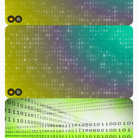
Premium
Premium
Gerado por IA
Premium
Premium
Gerado por IA