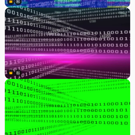
Premium
Premium
Gerado por IA
Premium
Premium
Gerado por IA