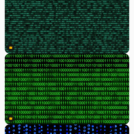
Premium
Premium
Premium
Premium