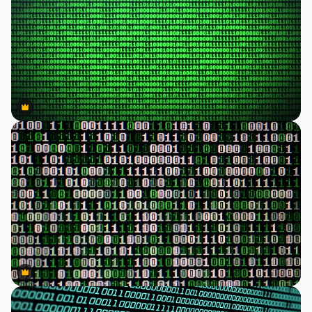
Premium
Premium
Premium
Premium