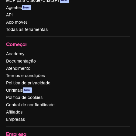
MCP para Claude/ChatGPT
New
Agentes
New
API
App móvel
Todas as ferramentas
Começar
Academy
Documentação
Atendimento
Termos e condições
Política de privacidade
Originais
New
Política de cookies
Central de confiabilidade
Afiliados
Empresas
Empresa