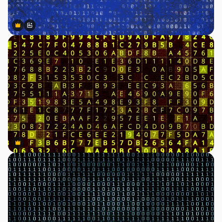
Premium
Premium
Gerado por IA
Premium
Premium