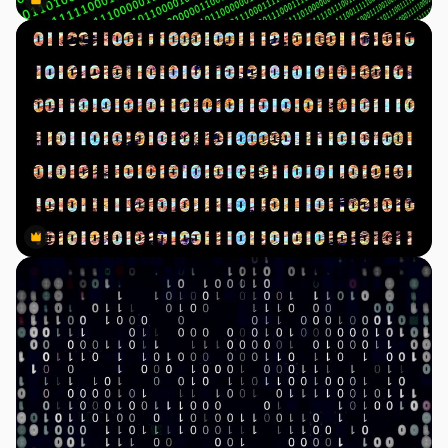
Premium
Premium
Premium
Premium