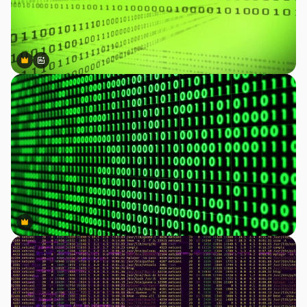
Premium
Premium
Gerado por IA
Premium
Premium