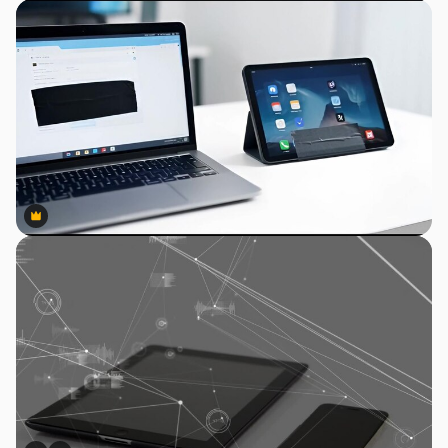
Premium
Premium