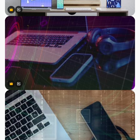
Premium
Premium
Gerado por IA
Premium
Premium
Gerado por IA