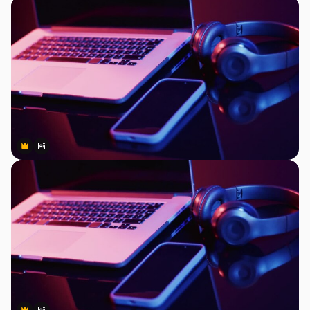
Premium
Premium
Gerado por IA