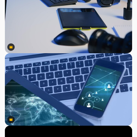
Premium
Premium
Premium
Premium