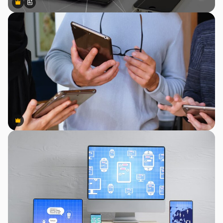
Premium
Premium
Gerado por IA
Premium
Premium