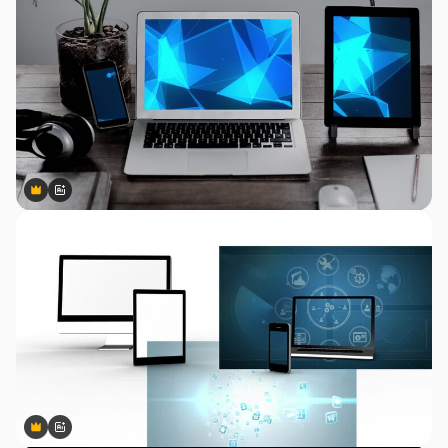
Premium
Premium
Gerado por IA
Premium
Premium
Gerado por IA