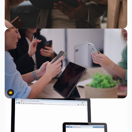
Premium
Premium