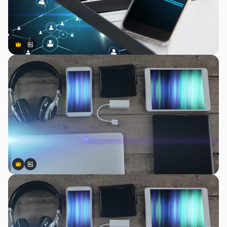
Premium
Premium
Gerado por IA
Premium
Premium
Gerado por IA