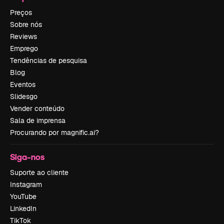
Preços
Sobre nós
Reviews
Emprego
Tendências de pesquisa
Blog
Eventos
Slidesgo
Vender conteúdo
Sala de imprensa
Procurando por magnific.ai?
Siga-nos
Suporte ao cliente
Instagram
YouTube
LinkedIn
TikTok