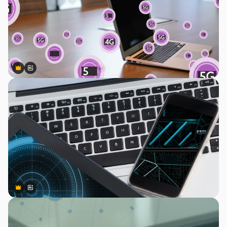
Premium
Premium
Gerado por IA
Premium
Premium
Gerado por IA