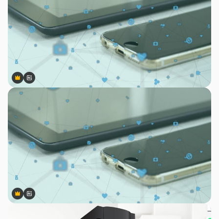
Premium
Premium
Gerado por IA
Premium
Premium
Gerado por IA