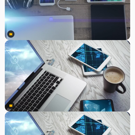
Premium
Premium
Premium
Premium