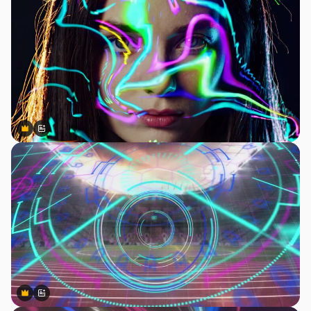
Premium
Premium
Gerado por IA
Premium
Premium
Gerado por IA