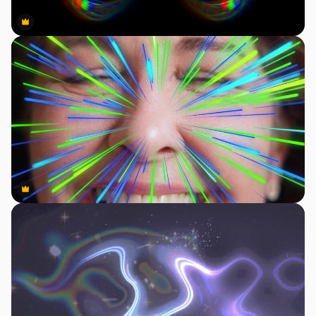
Premium
Premium
Premium
Premium