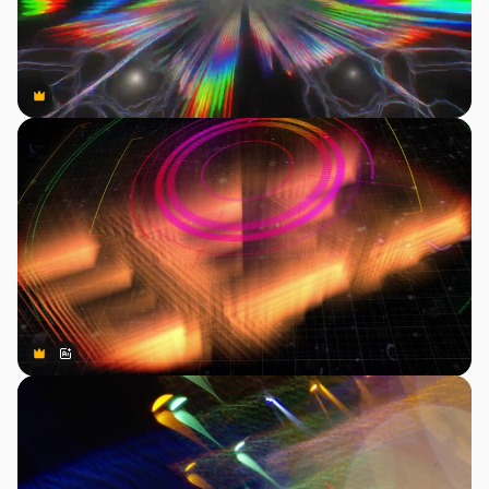
Premium
Premium
Premium
Premium
Gerado por IA