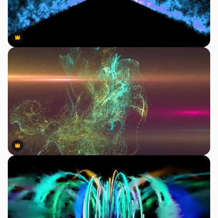
Premium
Premium
Premium
Premium