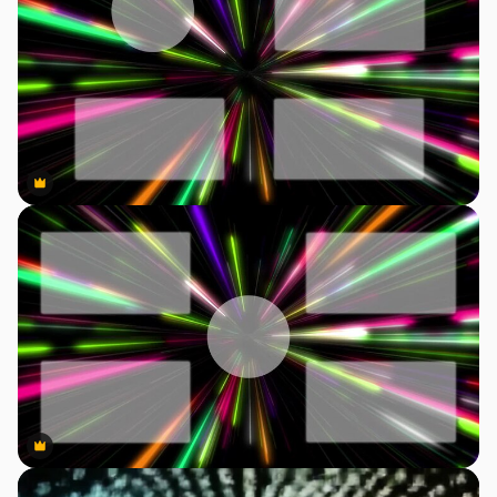
Premium
Premium
Premium
Premium