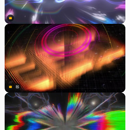
Premium
Premium
Premium
Premium
Gerado por IA