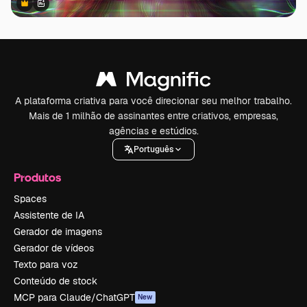
Premium
Premium
Gerado por IA
A plataforma criativa para você direcionar seu melhor trabalho.
Mais de 1 milhão de assinantes entre criativos, empresas,
agências e estúdios.
Português
Produtos
Spaces
Assistente de IA
Gerador de imagens
Gerador de vídeos
Texto para voz
Conteúdo de stock
MCP para Claude/ChatGPT
New