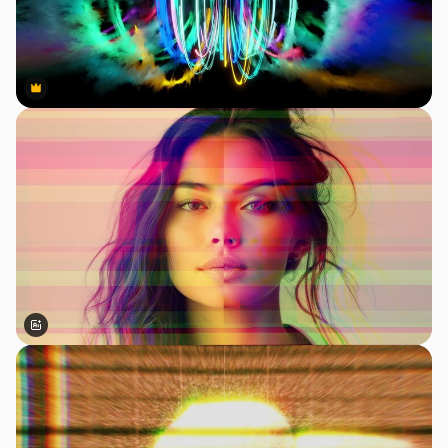
Premium
Premium
Gerado por IA