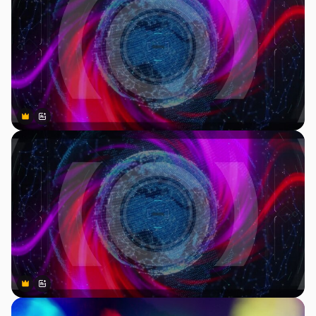
Premium
Premium
Gerado por IA
Premium
Premium
Gerado por IA