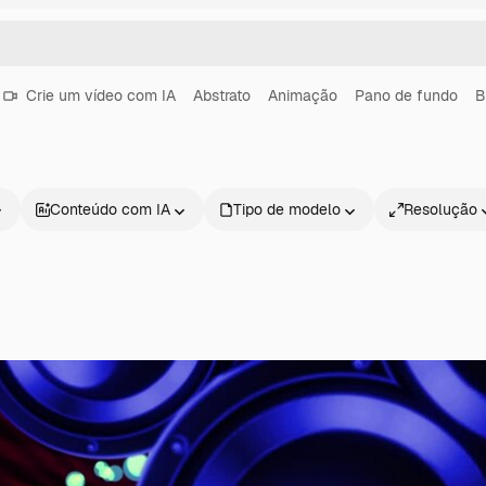
Crie um vídeo com IA
Abstrato
Animação
Pano de fundo
B
Conteúdo com IA
Tipo de modelo
Resolução
Produtos
Começar