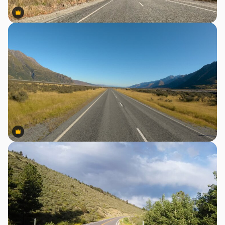
Premium
Premium
Premium
Premium