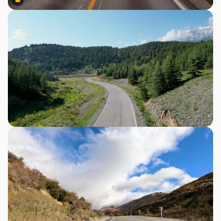
Premium
Premium