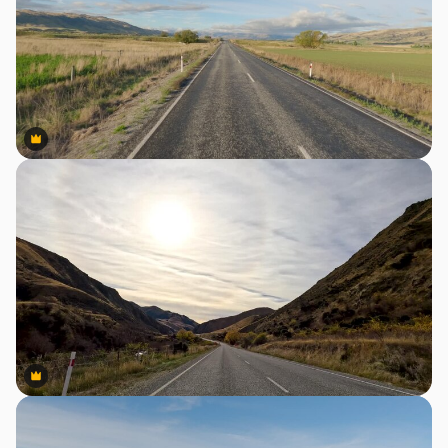
Premium
Premium
Premium
Premium