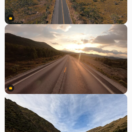
Premium
Premium
Premium
Premium