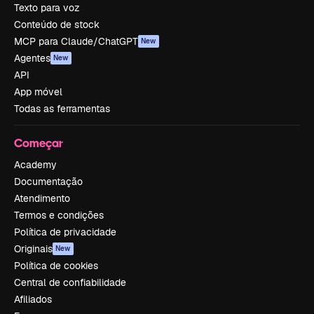
Texto para voz
Conteúdo de stock
MCP para Claude/ChatGPT
New
Agentes
New
API
App móvel
Todas as ferramentas
Começar
Academy
Documentação
Atendimento
Termos e condições
Política de privacidade
Originais
New
Política de cookies
Central de confiabilidade
Afiliados