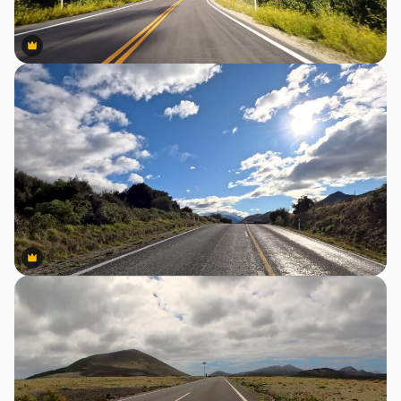
Premium
Premium
Premium
Premium