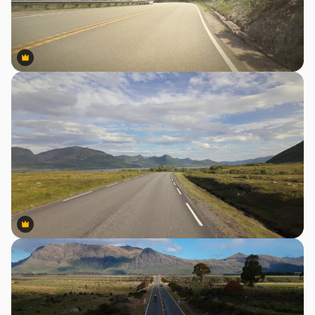
Premium
Premium
Premium
Premium