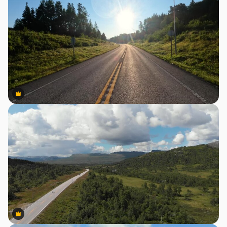
Premium
Premium
Premium
Premium