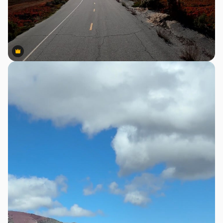
Premium
Premium