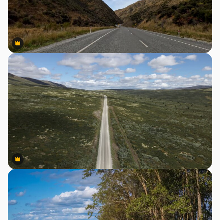
Premium
Premium
Premium
Premium