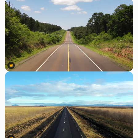
Premium
Premium