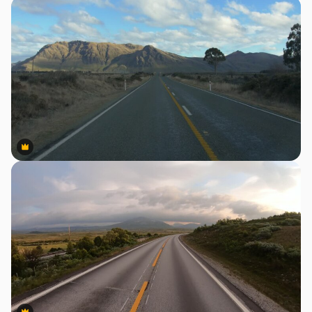
Premium
Premium