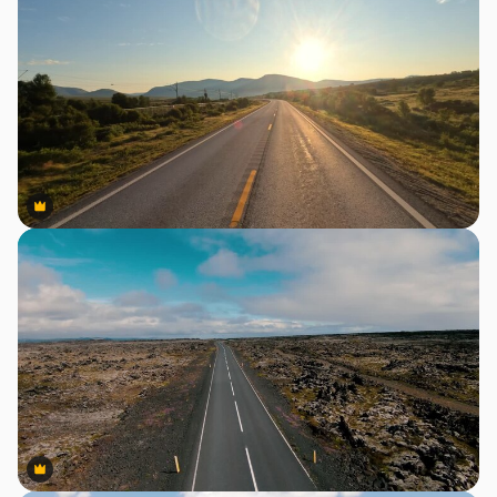
Premium
Premium
Premium
Premium